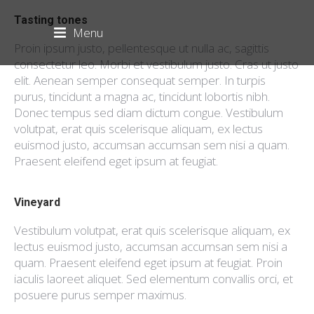
Tasting tones
Menu
Proin ipsum justo, pellentesque ut nulla ac, sagittis
consectetur leo. Morbi et vestibulum justo. Cras ut justo
elit. Aenean semper consequat semper. In turpis
purus, tincidunt a magna ac, tincidunt lobortis nibh.
Donec tempus sed diam dictum congue. Vestibulum
volutpat, erat quis scelerisque aliquam, ex lectus
euismod justo, accumsan accumsan sem nisi a quam.
Praesent eleifend eget ipsum at feugiat.
Vineyard
Vestibulum volutpat, erat quis scelerisque aliquam, ex
lectus euismod justo, accumsan accumsan sem nisi a
quam. Praesent eleifend eget ipsum at feugiat. Proin
iaculis laoreet aliquet. Sed elementum convallis orci, et
posuere purus semper maximus.