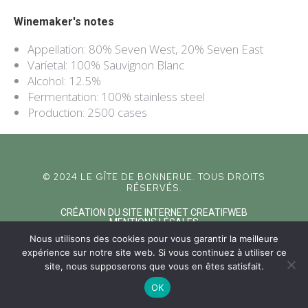
Winemaker's notes
Appellation: 80% Seven West, 20% Seven East
Varietal: 100% Sauvignon Blanc
Alcohol: 12.5%
Fermentation: 100% stainless steel
Production: 2500 cases
© 2024 LE GÎTE DE BONNERUE. TOUS DROITS
RÉSERVÉS.
CRÉATION DU SITE INTERNET CREATIFWEB
MENTIONS LÉGALES
Nous utilisons des cookies pour vous garantir la meilleure
expérience sur notre site web. Si vous continuez à utiliser ce
site, nous supposerons que vous en êtes satisfait.
OK