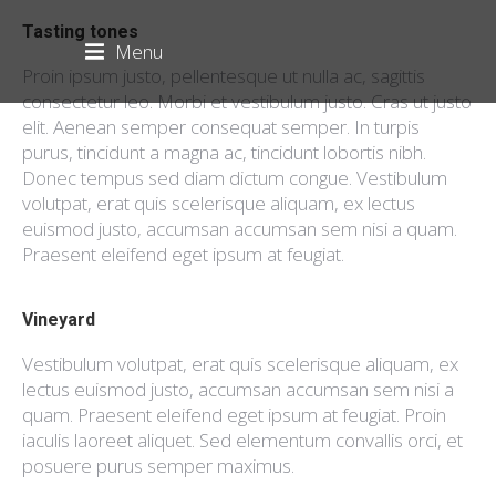
Tasting tones
Menu
Proin ipsum justo, pellentesque ut nulla ac, sagittis
consectetur leo. Morbi et vestibulum justo. Cras ut justo
elit. Aenean semper consequat semper. In turpis
purus, tincidunt a magna ac, tincidunt lobortis nibh.
Donec tempus sed diam dictum congue. Vestibulum
volutpat, erat quis scelerisque aliquam, ex lectus
euismod justo, accumsan accumsan sem nisi a quam.
Praesent eleifend eget ipsum at feugiat.
Vineyard
Vestibulum volutpat, erat quis scelerisque aliquam, ex
lectus euismod justo, accumsan accumsan sem nisi a
quam. Praesent eleifend eget ipsum at feugiat. Proin
iaculis laoreet aliquet. Sed elementum convallis orci, et
posuere purus semper maximus.