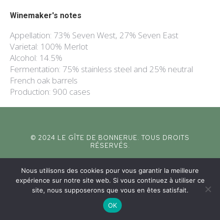
Winemaker's notes
Appellation: 73% Seven West, 27% Seven East
Varietal: 100% Merlot
Alcohol: 14.5%
Fermentation: 75% stainless steel and 25% neutral
French oak barrels
Production: 900 cases
© 2024 LE GÎTE DE BONNERUE. TOUS DROITS
RÉSERVÉS.
CRÉATION DU SITE INTERNET CREATIFWEB
MENTIONS LÉGALES
Nous utilisons des cookies pour vous garantir la meilleure
expérience sur notre site web. Si vous continuez à utiliser ce
site, nous supposerons que vous en êtes satisfait.
OK